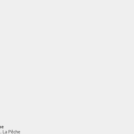
he
st. La Pêche