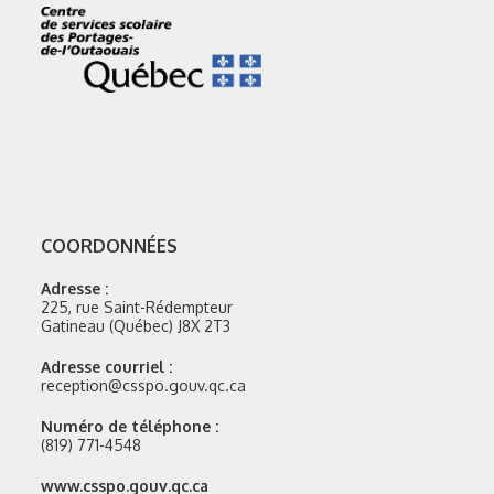
COORDONNÉES
Adresse :
225, rue Saint-Rédempteur
Gatineau (Québec) J8X 2T3
Adresse courriel :
reception@csspo.gouv.qc.ca
Numéro de téléphone :
(819) 771-4548
Site
www.csspo.gouv.qc.ca