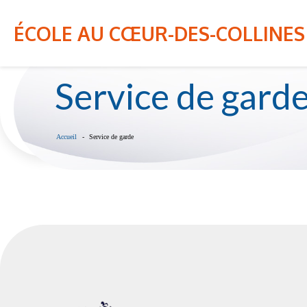
Bon été 2026! Veuillez noter que l'école sera
NOTRE ÉCOLE
INFO-PARENT
ÉCOLE AU CŒUR-DES-COLLINES
Service de gard
Accueil
Service de garde