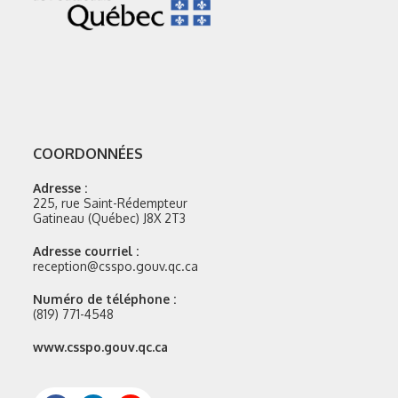
COORDONNÉES
Adresse :
225, rue Saint-Rédempteur
Gatineau (Québec) J8X 2T3
Adresse courriel :
reception@csspo.gouv.qc.ca
Numéro de téléphone :
(819) 771-4548
Site
www.csspo.gouv.qc.ca
web
: