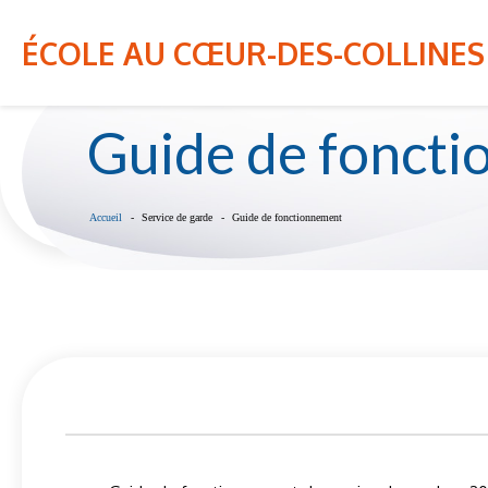
Bon été 2026! Veuillez noter que l'école sera
NOTRE ÉCOLE
INFO-PARENT
ÉCOLE AU CŒUR-DES-COLLINES
Guide de fonct
Accueil
Service de garde
Guide de fonctionnement