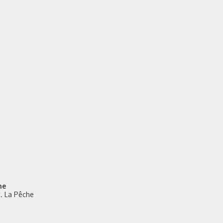
he
st. La Pêche