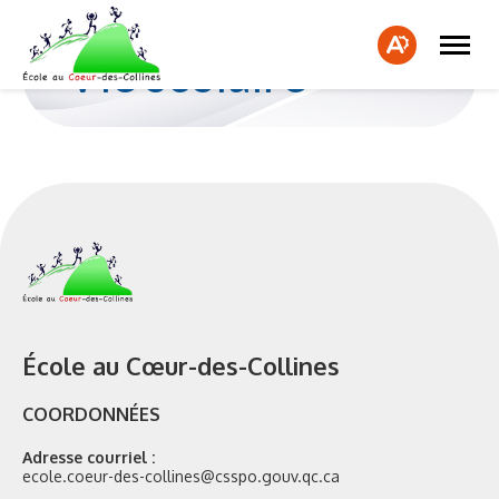
Bon été 2026! Veuillez noter que l'école sera fermée du 10
juillet au 10 août 2026 inclusivement pour la période estivale.
Ouvrir
Fe
la
Ouvrir
Vie scolaire
naviga
la
la
du
barre
bar
site
d'accessibilité.
d'a
École au Cœur-des-Collines
COORDONNÉES
Adresse courriel :
ecole.coeur-des-collines@csspo.gouv.qc.ca