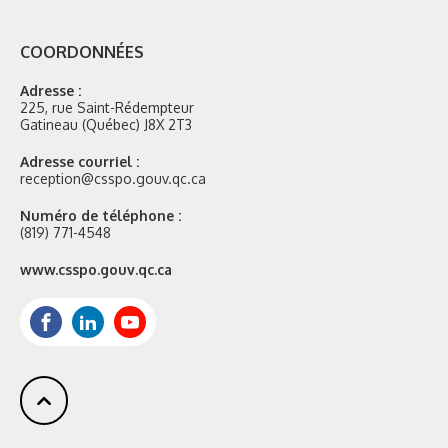
COORDONNÉES
Adresse :
225, rue Saint-Rédempteur
Gatineau (Québec) J8X 2T3
Adresse courriel :
reception@csspo.gouv.qc.ca
Numéro de téléphone :
(819) 771-4548
Site
www.csspo.gouv.qc.ca
web
:
Facebook
LinkedIn
Youtube